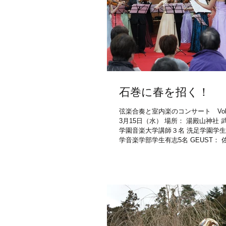
石巻に春を招く！
弦楽合奏と室内楽のコンサート Vol.2
3月15日（水） 場所： 湯殿山神社 武
学園音楽大学講師３名 洗足学園学生
学音楽学部学生有志5名 GEUST： 
響楽団Viola） : 三又...