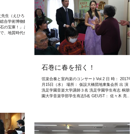
之先生（えひろま
学総合学術博物館協
化石の宝庫！」と知
まで、地質時代全て
が国唯一の地域で
石巻に春を招く！
弦楽合奏と室内楽のコンサートVol.2 日 時： 2017年
月15日（水） 場所： 仮設大橋団地東集会所 出 演：
洗足学園音楽大学講師３名 洗足学園学生有志 桐朋学
園大学音楽学部学生有志5名 GEUST： 佐々木 亮
（NHK交響楽団Viola） : 三又...