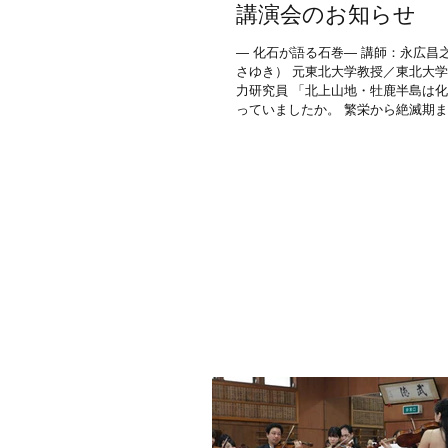
講演会のお知らせ
― 化石が語る石巻― 講師：永広昌
さゆき） 元東北大学教授／東北大
力研究員 「北上山地・牡鹿半島は
っていましたか。 繁栄から絶滅期
のアンモナイトの化石を産出する我
す。...