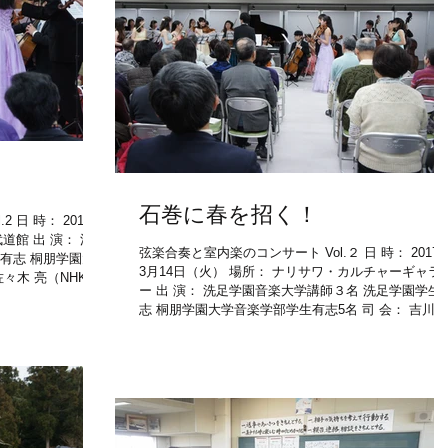
石巻に春を招く！
 日 時： 2017年
道館 出 演： 洗足
弦楽合奏と室内楽のコンサート Vol.２ 日 時： 2017
有志 桐朋学園大
3月14日（火） 場所： ナリサワ・カルチャーギャラ
佐々木 亮（NHK交
ー 出 演： 洗足学園音楽大学講師３名 洗足学園学生
志 桐朋学園大学音楽学部学生有志5名 司 会： 吉川和
夫（宮城教育大付属小学校 校長） 参加者： 70名...