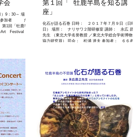
学会
第１回「 牡鹿半島を知る講
座」
9：30～ 場
 参加者 たぶ
化石が語る石巻 日時： ２０１７年７月９日（日曜
 第1回「牡鹿半島
日） 場所： ナリサワ２階研修室 講師： 永広 昌
t Festival
先生 （東北大学名誉教授 ／東北大学総合学術博物館
)...
協力研究員） 司会： 松浦 達夫 参加者： ６６名 
催： たぶのきネットワーク石巻...