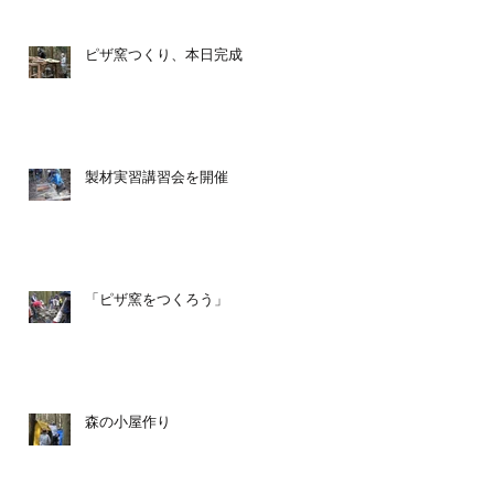
ピザ窯つくり、本日完成
之
主
製材実習講習会を開催
「ピザ窯をつくろう」
森の小屋作り