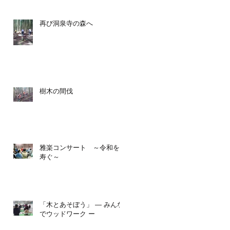
再び洞泉寺の森へ
樹木の間伐
誘
雅楽コンサート ～令和を
寿ぐ～
「木とあそぼう」 ― みんな
でウッドワーク ー