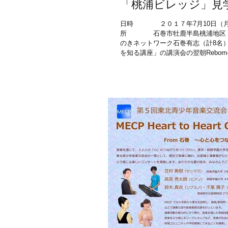
「桃浦ビレッジ」見
日時 ２０１７年7月10日（月）
所 石巻市牡鹿半島桃浦地区
のきネットワーク石巻有志（計8名）
を知る講座」の講演会の翌朝Reborn-Ar
2017 (リボーンアート・フェステイバル