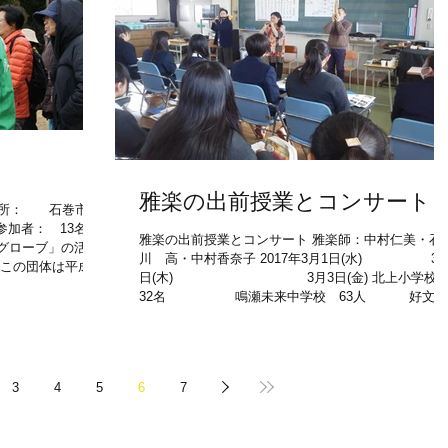
雅楽の出前授業とコンサート
 場所： 石巻市渡
参加者： 13名 石
雅楽の出前授業とコンサート 雅楽師：中村仁美・石
グローブ」の活動
川 高・中村香奈子 2017年3月1日(水) 3月2
この団体は平成10
日(木) 3月3日(金) 北上小学
落葉樹と花木を植
32名 鳴瀬未来中学校 63人 好文館
高等学校1年99名...
3
4
5
6
7