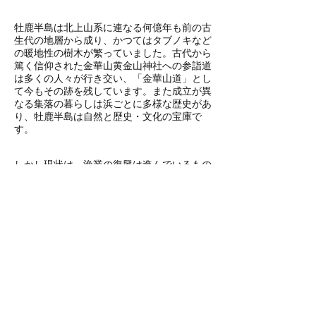
牡鹿半島は北上山系に連なる何億年も前の古
生代の地層から成り、かつてはタブノキなど
の暖地性の樹木が繁っていました。古代から
篤く信仰された金華山黄金山神社への参詣道
は多くの人々が行き交い、「金華山道」とし
て今もその跡を残しています。また成立が異
なる集落の暮らしは浜ごとに多様な歴史があ
り、牡鹿半島は自然と歴史・文化の宝庫で
す。
しかし現状は、漁業の復興は進んでいるもの
の、震災が過疎化に拍車をかけ人口が激減
し、長年放置された森は鹿害もあってすっか
り荒廃しています。近頃は日本各地で里海を
守るため里山を再生する様々な取組みが行わ
れています。これは牡鹿半島でも求められる
活動です。
「森は友だち」の活動は、子どもたちが地域
の方々と一緒に、牡鹿の自然観察や植樹・枝
打ちなどの体験ができる「子どもの森」造り
を目指しています。そして、この「子どもの