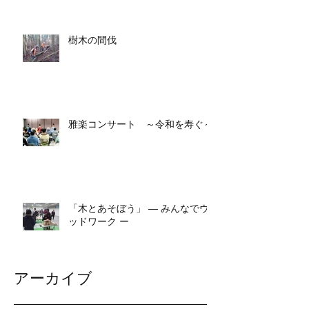
樹木の間伐
雅楽コンサート ～令和を寿ぐ～
「木とあそぼう」 ― みんなでウ
ッドワーク ー
アーカイブ