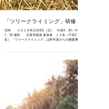
「ツリークライミング」研修
日時 ２０１９年12月8日（日） 午前9：30～午後
1：30 場所 石巻市桃浦 参加者 １２名（子供3
名） 「ツリークライミング」は昨年度からの懸案事項
であった。講師による森周辺の樹木調査の結果、津波
で居住禁止となった集落跡地に聳えるタブノキが候補
となった。しかし所有者...