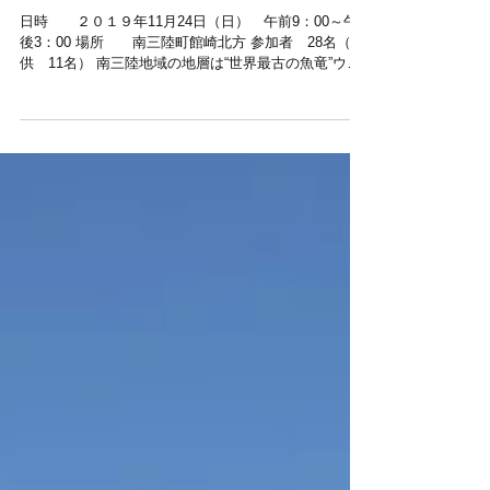
２億５千万年前の「アンモナイ
トをさがそう」
日時 ２０１９年11月24日（日） 午前9：00～午
後3：00 場所 南三陸町館崎北方 参加者 28名（子
供 11名） 南三陸地域の地層は“世界最古の魚竜”ウタ
ツギョリュウで有名ですが、最近はそれ以外の様々な
種類の化石も知られ研究者の熱い視線をあびていま
す。...