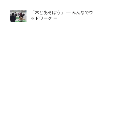
「木とあそぼう」 ― みんなでウ
ッドワーク ー
カテゴリー
コンサート
（2）
2件の記事
活動予告
（1）
1件の記事
みんなの広場
（1）
1件の記事
活動報告
（1）
1件の記事
コンサート
（0）
0件の記事
活動報告
（0）
0件の記事
活動予告
（0）
0件の記事
みんなの広場
（0）
0件の記事
タグから検索