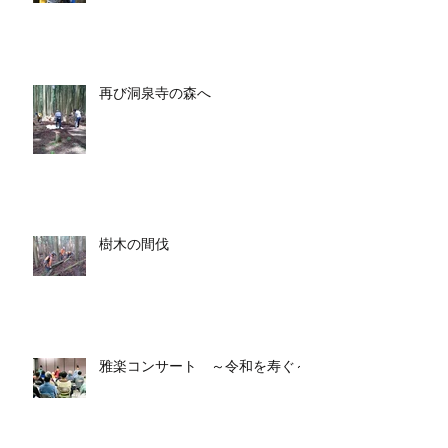
再び洞泉寺の森へ
樹木の間伐
雅楽コンサート ～令和を寿ぐ～